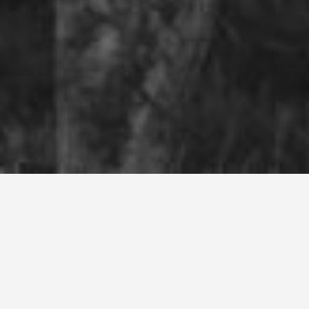
Rugby vétérans et loisir
à Aucamville