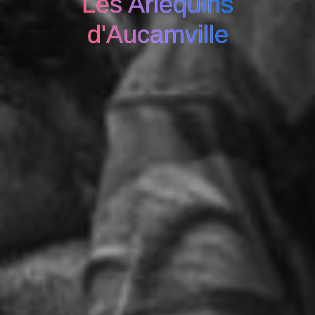
Les Arlequins
d'Aucamville