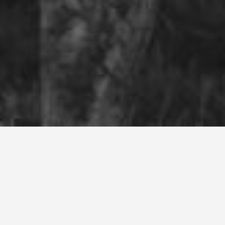
Rugby vétérans et loisir
à Aucamville