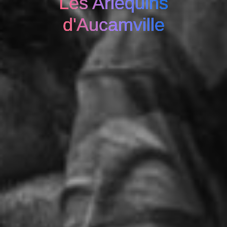
Les Arlequins
d'Aucamville