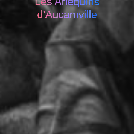
Les Arlequins
d'Aucamville