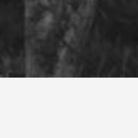
Rugby vétérans et loisir
à Aucamville